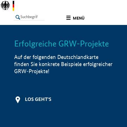
undefined
MENÜ
Erfolgreiche GRW-Projekte
LISTE
Filter
Info
Auf der folgenden Deutschlandkarte
finden Sie konkrete Beispiele erfolgreicher
GRW-Projekte!
LOS GEHT'S