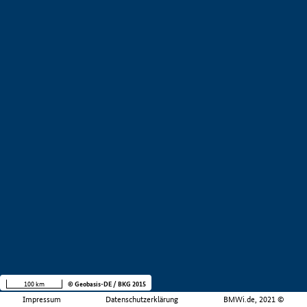
100 km
© Geobasis-DE / BKG 2015
Impressum
Datenschutzerklärung
BMWi.de, 2021 ©