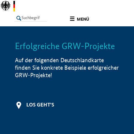
undefined
MENÜ
Erfolgreiche GRW-Projekte
LISTE
Filter
Info
Auf der folgenden Deutschlandkarte
finden Sie konkrete Beispiele erfolgreicher
GRW-Projekte!
LOS GEHT'S