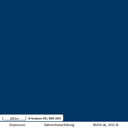
100 km
© Geobasis-DE / BKG 2015
Impressum
Datenschutzerklärung
BMWi.de, 2021 ©