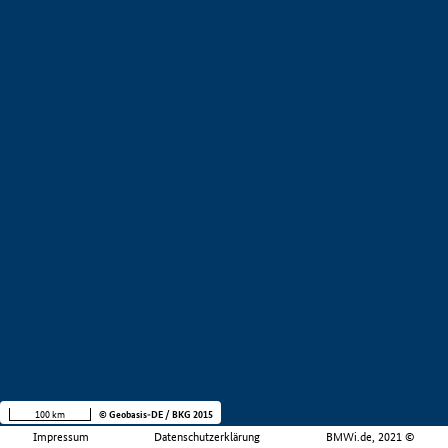
100 km
© Geobasis-DE / BKG 2015
Impressum
Datenschutzerklärung
BMWi.de, 2021 ©