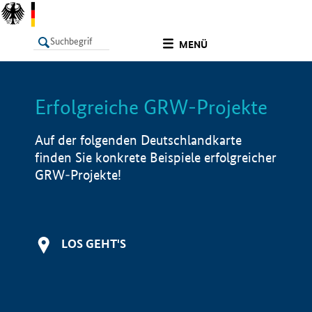
undefined
MENÜ
Erfolgreiche GRW-Projekte
LISTE
Filter
Info
Auf der folgenden Deutschlandkarte
finden Sie konkrete Beispiele erfolgreicher
GRW-Projekte!
LOS GEHT'S