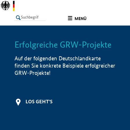
undefined
MENÜ
Erfolgreiche GRW-Projekte
LISTE
Filter
Info
Auf der folgenden Deutschlandkarte
finden Sie konkrete Beispiele erfolgreicher
GRW-Projekte!
LOS GEHT'S