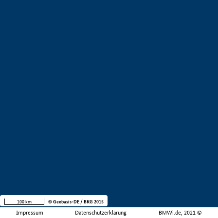
100 km
© Geobasis-DE / BKG 2015
Impressum
Datenschutzerklärung
BMWi.de, 2021 ©