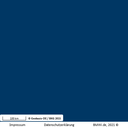
100 km
© Geobasis-DE / BKG 2015
Impressum
Datenschutzerklärung
BMWi.de, 2021 ©