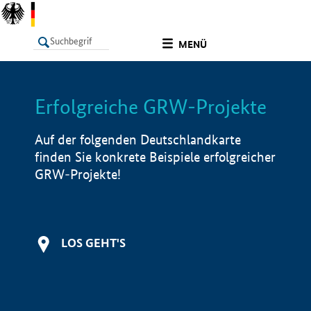
undefined
MENÜ
Erfolgreiche GRW-Projekte
LISTE
Filter
Info
Auf der folgenden Deutschlandkarte
finden Sie konkrete Beispiele erfolgreicher
GRW-Projekte!
LOS GEHT'S