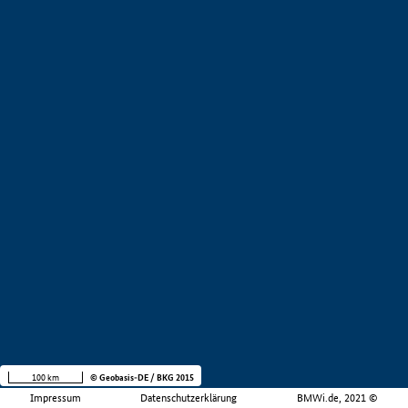
100 km
© Geobasis-DE / BKG 2015
Impressum
Datenschutzerklärung
BMWi.de, 2021 ©