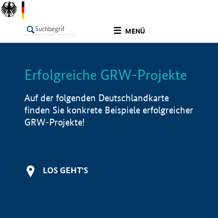
undefined
MENÜ
Erfolgreiche GRW-Projekte
LISTE
Filter
Info
Auf der folgenden Deutschlandkarte
finden Sie konkrete Beispiele erfolgreicher
GRW-Projekte!
LOS GEHT'S