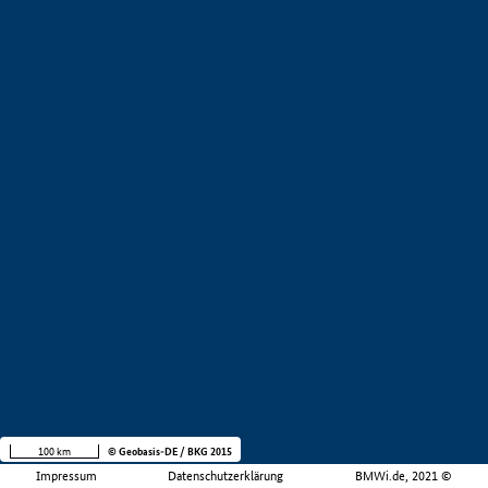
100 km
© Geobasis-DE / BKG 2015
Impressum
Datenschutzerklärung
BMWi.de, 2021 ©