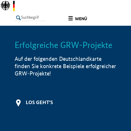
undefined
MENÜ
Erfolgreiche GRW-Projekte
LISTE
Filter
Info
Auf der folgenden Deutschlandkarte
finden Sie konkrete Beispiele erfolgreicher
GRW-Projekte!
LOS GEHT'S