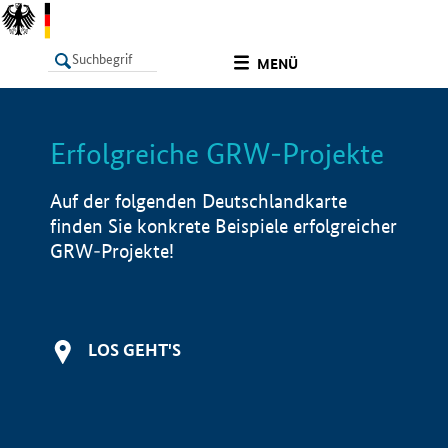
undefined
MENÜ
Erfolgreiche GRW-Projekte
LISTE
Filter
Info
Auf der folgenden Deutschlandkarte
finden Sie konkrete Beispiele erfolgreicher
GRW-Projekte!
LOS GEHT'S