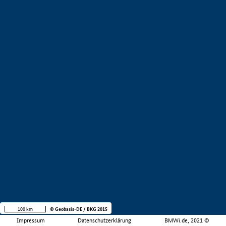
100 km
© Geobasis-DE / BKG 2015
Impressum
Datenschutzerklärung
BMWi.de, 2021 ©