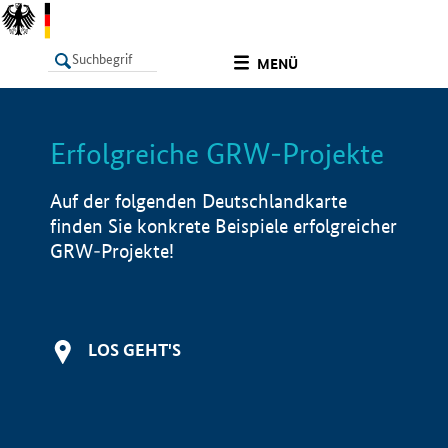
undefined
MENÜ
Erfolgreiche GRW-Projekte
LISTE
Filter
Info
Auf der folgenden Deutschlandkarte
finden Sie konkrete Beispiele erfolgreicher
GRW-Projekte!
LOS GEHT'S