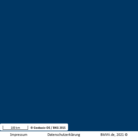
100 km
© Geobasis-DE / BKG 2015
Impressum
Datenschutzerklärung
BMWi.de, 2021 ©