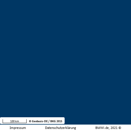
100 km
© Geobasis-DE / BKG 2015
Impressum
Datenschutzerklärung
BMWi.de, 2021 ©