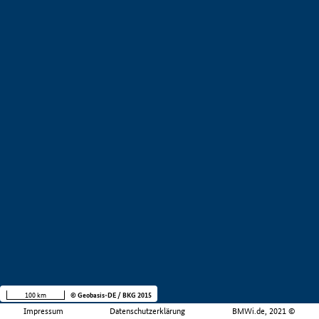
100 km
© Geobasis-DE / BKG 2015
Impressum
Datenschutzerklärung
BMWi.de, 2021 ©