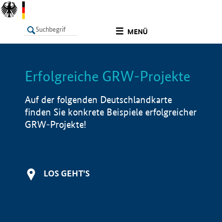
undefined
MENÜ
Erfolgreiche GRW-Projekte
LISTE
Filter
Info
Auf der folgenden Deutschlandkarte
finden Sie konkrete Beispiele erfolgreicher
GRW-Projekte!
LOS GEHT'S