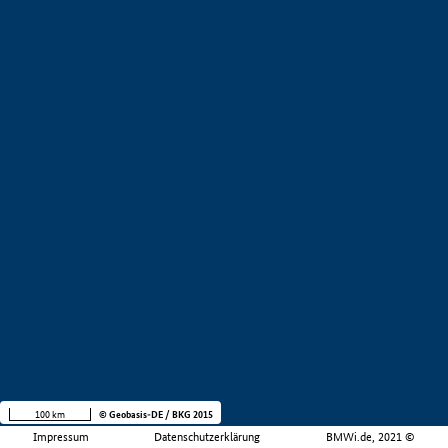
100 km
© Geobasis-DE / BKG 2015
Impressum
Datenschutzerklärung
BMWi.de, 2021 ©