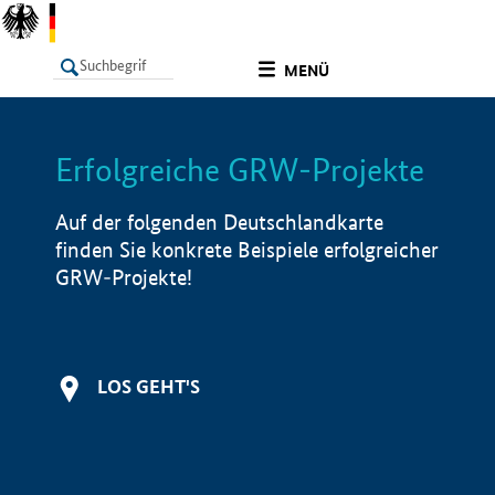
undefined
MENÜ
Erfolgreiche GRW-Projekte
LISTE
Filter
Info
Auf der folgenden Deutschlandkarte
finden Sie konkrete Beispiele erfolgreicher
GRW-Projekte!
LOS GEHT'S