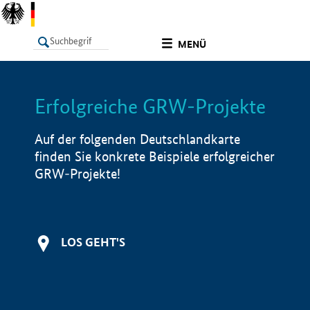
undefined
MENÜ
Erfolgreiche GRW-Projekte
LISTE
Filter
Info
Auf der folgenden Deutschlandkarte
finden Sie konkrete Beispiele erfolgreicher
GRW-Projekte!
LOS GEHT'S