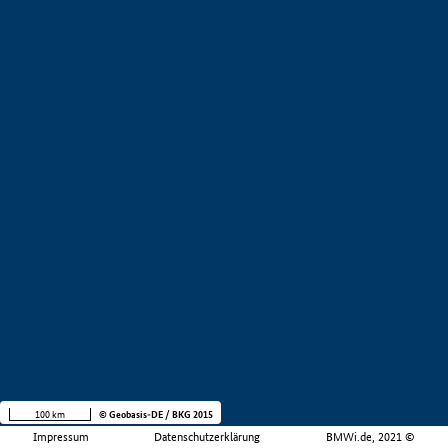
100 km
© Geobasis-DE / BKG 2015
Impressum
Datenschutzerklärung
BMWi.de, 2021 ©