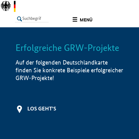
undefined
MENÜ
Erfolgreiche GRW-Projekte
LISTE
Filter
Info
Auf der folgenden Deutschlandkarte
finden Sie konkrete Beispiele erfolgreicher
GRW-Projekte!
LOS GEHT'S