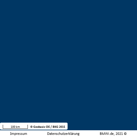
100 km
© Geobasis-DE / BKG 2015
Impressum
Datenschutzerklärung
BMWi.de, 2021 ©