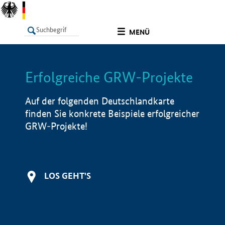
undefined
MENÜ
Erfolgreiche GRW-Projekte
LISTE
Filter
Info
Auf der folgenden Deutschlandkarte
finden Sie konkrete Beispiele erfolgreicher
GRW-Projekte!
LOS GEHT'S