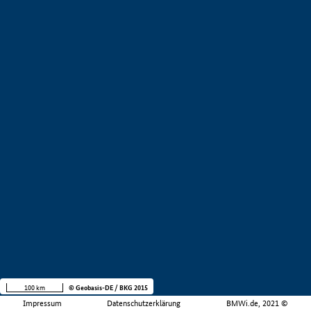
100 km
© Geobasis-DE / BKG 2015
Impressum
Datenschutzerklärung
BMWi.de, 2021 ©