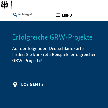
undefined
MENÜ
Erfolgreiche GRW-Projekte
LISTE
Filter
Info
Auf der folgenden Deutschlandkarte
finden Sie konkrete Beispiele erfolgreicher
GRW-Projekte!
LOS GEHT'S