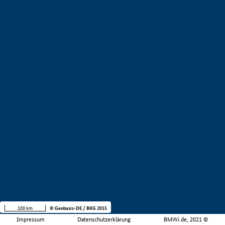
100 km
© Geobasis-DE / BKG 2015
Impressum
Datenschutzerklärung
BMWi.de, 2021 ©