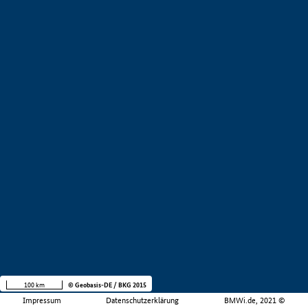
100 km
© Geobasis-DE / BKG 2015
Impressum
Datenschutzerklärung
BMWi.de, 2021 ©