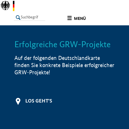
undefined
MENÜ
Erfolgreiche GRW-Projekte
LISTE
Filter
Info
Auf der folgenden Deutschlandkarte
finden Sie konkrete Beispiele erfolgreicher
GRW-Projekte!
LOS GEHT'S