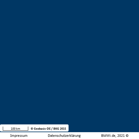
100 km
© Geobasis-DE / BKG 2015
Impressum
Datenschutzerklärung
BMWi.de, 2021 ©