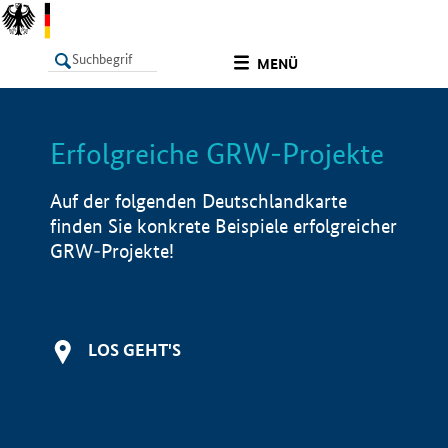
undefined
MENÜ
Erfolgreiche GRW-Projekte
LISTE
Filter
Info
Auf der folgenden Deutschlandkarte
finden Sie konkrete Beispiele erfolgreicher
GRW-Projekte!
LOS GEHT'S