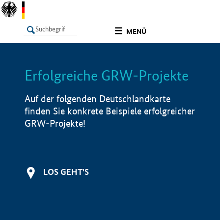
undefined
MENÜ
Erfolgreiche GRW-Projekte
LISTE
Filter
Info
Auf der folgenden Deutschlandkarte
finden Sie konkrete Beispiele erfolgreicher
GRW-Projekte!
LOS GEHT'S