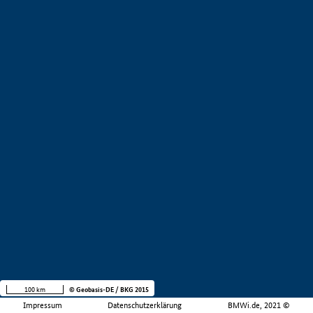
100 km
© Geobasis-DE / BKG 2015
Impressum
Datenschutzerklärung
BMWi.de, 2021 ©