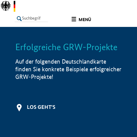
undefined
MENÜ
Erfolgreiche GRW-Projekte
LISTE
Filter
Info
Auf der folgenden Deutschlandkarte
finden Sie konkrete Beispiele erfolgreicher
GRW-Projekte!
LOS GEHT'S