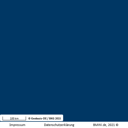
100 km
© Geobasis-DE / BKG 2015
Impressum
Datenschutzerklärung
BMWi.de, 2021 ©