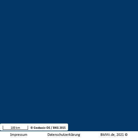
100 km
© Geobasis-DE / BKG 2015
Impressum
Datenschutzerklärung
BMWi.de, 2021 ©