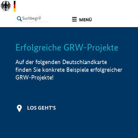
undefined
MENÜ
Erfolgreiche GRW-Projekte
LISTE
Filter
Info
Auf der folgenden Deutschlandkarte
finden Sie konkrete Beispiele erfolgreicher
GRW-Projekte!
LOS GEHT'S