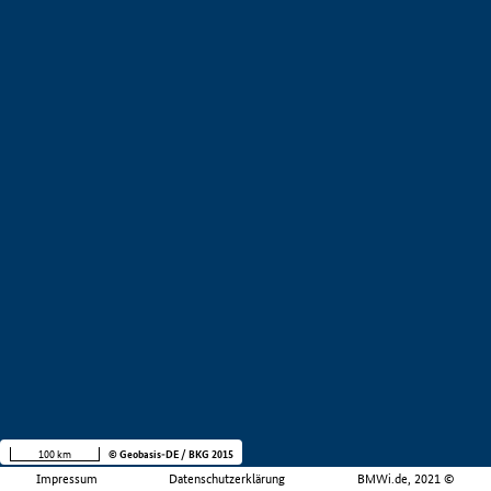
100 km
© Geobasis-DE / BKG 2015
Impressum
Datenschutzerklärung
BMWi.de, 2021 ©