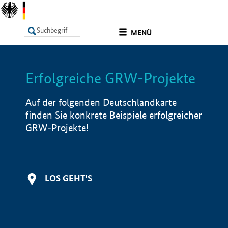
undefined
MENÜ
Erfolgreiche GRW-Projekte
LISTE
Filter
Info
Auf der folgenden Deutschlandkarte
finden Sie konkrete Beispiele erfolgreicher
GRW-Projekte!
LOS GEHT'S