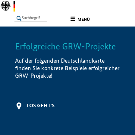
undefined
MENÜ
Erfolgreiche GRW-Projekte
LISTE
Filter
Info
Auf der folgenden Deutschlandkarte
finden Sie konkrete Beispiele erfolgreicher
GRW-Projekte!
LOS GEHT'S