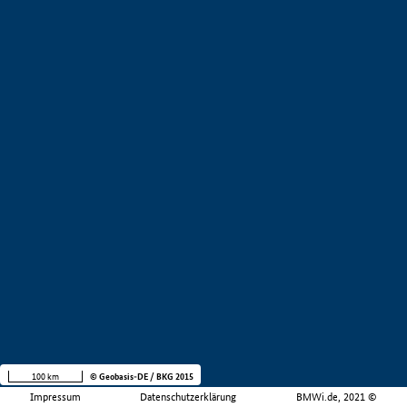
100 km
© Geobasis-DE / BKG 2015
Impressum
Datenschutzerklärung
BMWi.de, 2021 ©