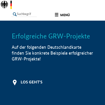
undefined
MENÜ
Erfolgreiche GRW-Projekte
LISTE
Filter
Info
Auf der folgenden Deutschlandkarte
finden Sie konkrete Beispiele erfolgreicher
GRW-Projekte!
LOS GEHT'S