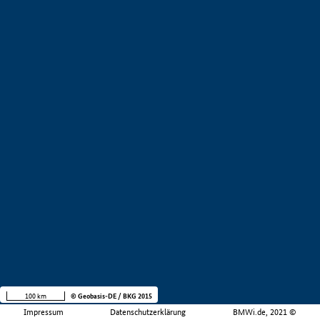
100 km
© Geobasis-DE / BKG 2015
Impressum
Datenschutzerklärung
BMWi.de, 2021 ©