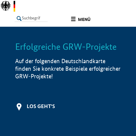
undefined
MENÜ
Erfolgreiche GRW-Projekte
LISTE
Filter
Info
Auf der folgenden Deutschlandkarte
finden Sie konkrete Beispiele erfolgreicher
GRW-Projekte!
LOS GEHT'S