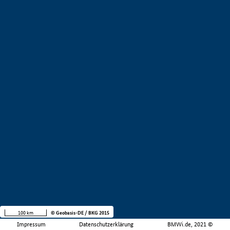
100 km
© Geobasis-DE / BKG 2015
Impressum
Datenschutzerklärung
BMWi.de, 2021 ©