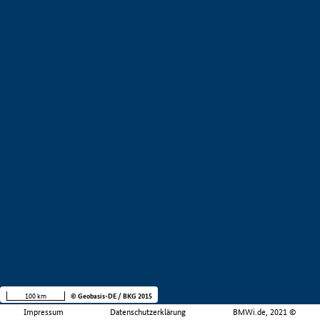
100 km
© Geobasis-DE / BKG 2015
Impressum
Datenschutzerklärung
BMWi.de, 2021 ©