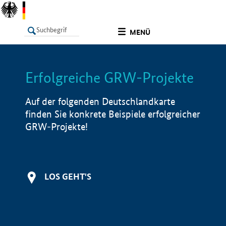
undefined
MENÜ
Erfolgreiche GRW-Projekte
LISTE
Filter
Info
Auf der folgenden Deutschlandkarte
finden Sie konkrete Beispiele erfolgreicher
GRW-Projekte!
LOS GEHT'S