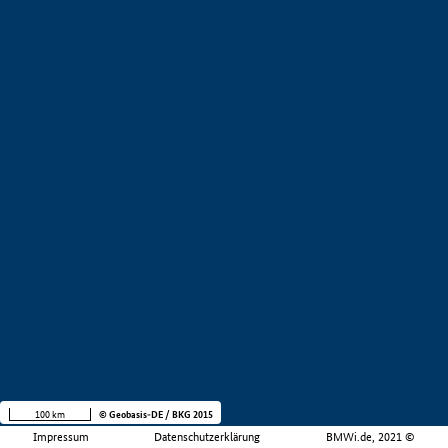
100 km
© Geobasis-DE / BKG 2015
Impressum
Datenschutzerklärung
BMWi.de, 2021 ©