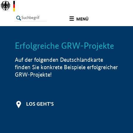
undefined
MENÜ
Erfolgreiche GRW-Projekte
LISTE
Filter
Info
Auf der folgenden Deutschlandkarte
finden Sie konkrete Beispiele erfolgreicher
GRW-Projekte!
LOS GEHT'S