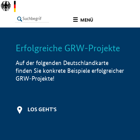
undefined
MENÜ
Erfolgreiche GRW-Projekte
LISTE
Filter
Info
Auf der folgenden Deutschlandkarte
finden Sie konkrete Beispiele erfolgreicher
GRW-Projekte!
LOS GEHT'S