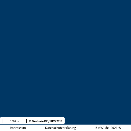
100 km
© Geobasis-DE / BKG 2015
Impressum
Datenschutzerklärung
BMWi.de, 2021 ©