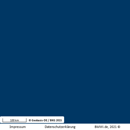
100 km
© Geobasis-DE / BKG 2015
Impressum
Datenschutzerklärung
BMWi.de, 2021 ©