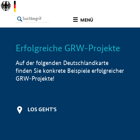
undefined
MENÜ
Erfolgreiche GRW-Projekte
LISTE
Filter
Info
Auf der folgenden Deutschlandkarte
finden Sie konkrete Beispiele erfolgreicher
GRW-Projekte!
LOS GEHT'S