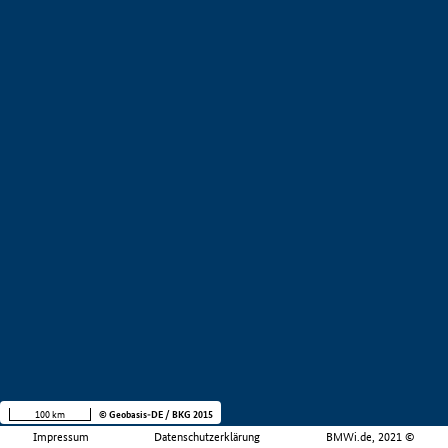
100 km
© Geobasis-DE / BKG 2015
Impressum
Datenschutzerklärung
BMWi.de, 2021 ©