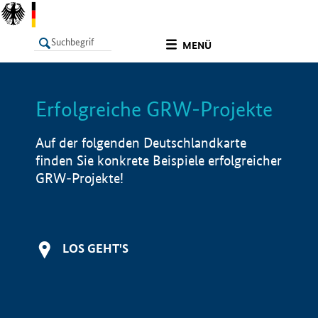
undefined
MENÜ
Erfolgreiche GRW-Projekte
LISTE
Filter
Info
Auf der folgenden Deutschlandkarte
finden Sie konkrete Beispiele erfolgreicher
GRW-Projekte!
LOS GEHT'S