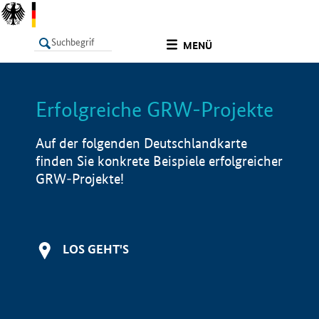
undefined
MENÜ
Erfolgreiche GRW-Projekte
LISTE
Filter
Info
Auf der folgenden Deutschlandkarte
finden Sie konkrete Beispiele erfolgreicher
GRW-Projekte!
LOS GEHT'S