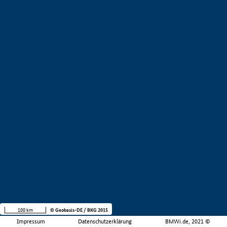
100 km
© Geobasis-DE / BKG 2015
Impressum
Datenschutzerklärung
BMWi.de, 2021 ©