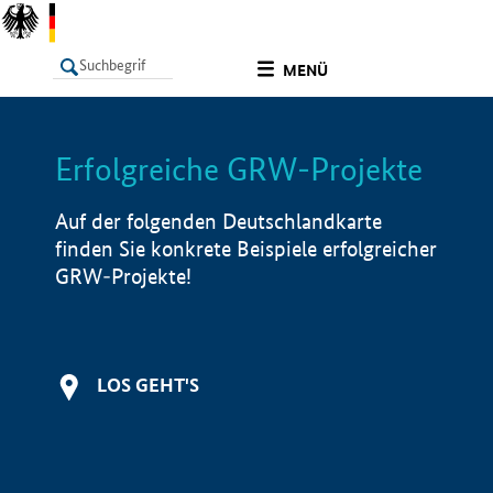
undefined
MENÜ
Erfolgreiche GRW-Projekte
LISTE
Filter
Info
Auf der folgenden Deutschlandkarte
finden Sie konkrete Beispiele erfolgreicher
GRW-Projekte!
LOS GEHT'S