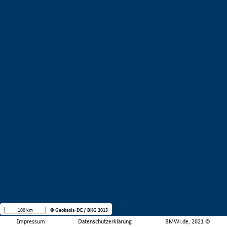
100 km
© Geobasis-DE / BKG 2015
Impressum
Datenschutzerklärung
BMWi.de, 2021 ©