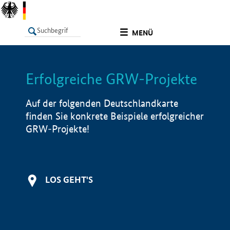
undefined
MENÜ
Erfolgreiche GRW-Projekte
LISTE
Filter
Info
Auf der folgenden Deutschlandkarte
finden Sie konkrete Beispiele erfolgreicher
GRW-Projekte!
LOS GEHT'S