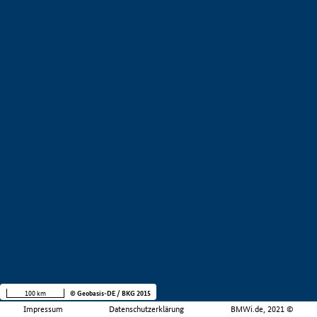
100 km
© Geobasis-DE / BKG 2015
Impressum
Datenschutzerklärung
BMWi.de, 2021 ©