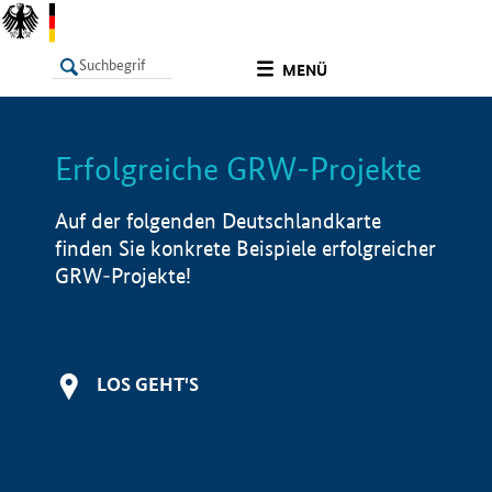
undefined
MENÜ
Erfolgreiche GRW-Projekte
LISTE
Filter
Info
Auf der folgenden Deutschlandkarte
finden Sie konkrete Beispiele erfolgreicher
GRW-Projekte!
LOS GEHT'S