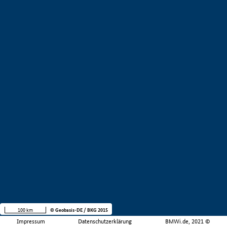
100 km
© Geobasis-DE / BKG 2015
Impressum
Datenschutzerklärung
BMWi.de, 2021 ©