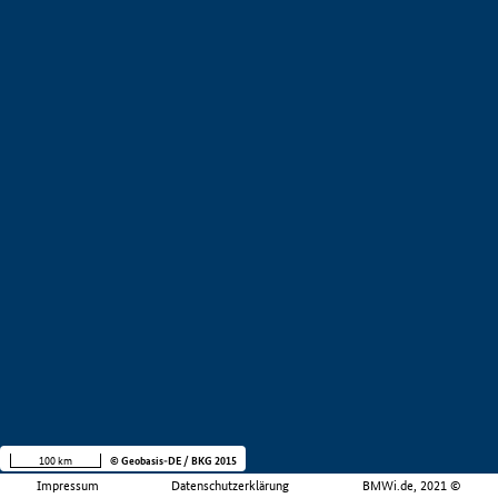
100 km
© Geobasis-DE / BKG 2015
Impressum
Datenschutzerklärung
BMWi.de, 2021 ©