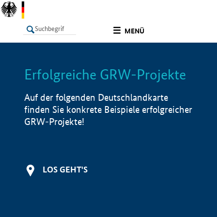
undefined
MENÜ
Erfolgreiche GRW-Projekte
LISTE
Filter
Info
Auf der folgenden Deutschlandkarte
finden Sie konkrete Beispiele erfolgreicher
GRW-Projekte!
LOS GEHT'S