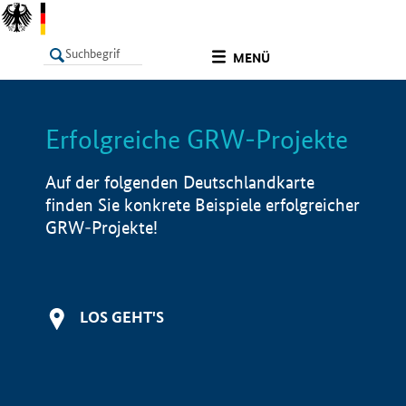
undefined
MENÜ
Erfolgreiche GRW-Projekte
LISTE
Filter
Info
Auf der folgenden Deutschlandkarte
finden Sie konkrete Beispiele erfolgreicher
GRW-Projekte!
LOS GEHT'S