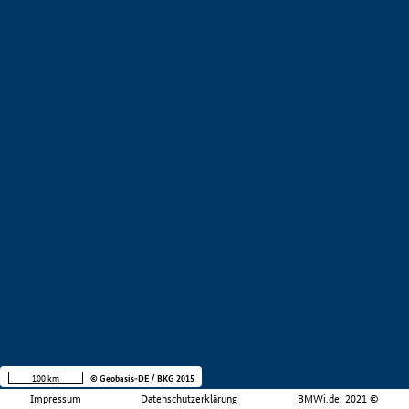
100 km
© Geobasis-DE / BKG 2015
Impressum
Datenschutzerklärung
BMWi.de, 2021 ©