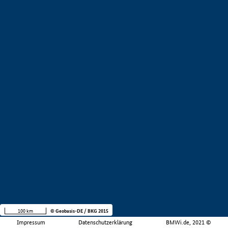
100 km
© Geobasis-DE / BKG 2015
Impressum
Datenschutzerklärung
BMWi.de, 2021 ©