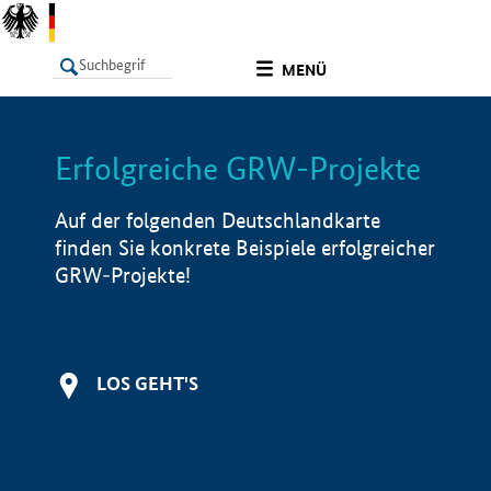
undefined
MENÜ
Erfolgreiche GRW-Projekte
LISTE
Filter
Info
Auf der folgenden Deutschlandkarte
finden Sie konkrete Beispiele erfolgreicher
GRW-Projekte!
LOS GEHT'S