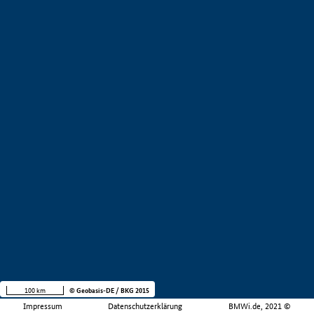
100 km
© Geobasis-DE / BKG 2015
Impressum
Datenschutzerklärung
BMWi.de, 2021 ©