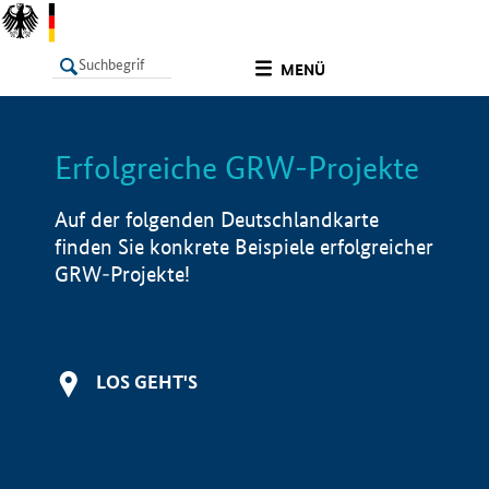
undefined
MENÜ
Erfolgreiche GRW-Projekte
LISTE
Filter
Info
Auf der folgenden Deutschlandkarte
finden Sie konkrete Beispiele erfolgreicher
GRW-Projekte!
LOS GEHT'S