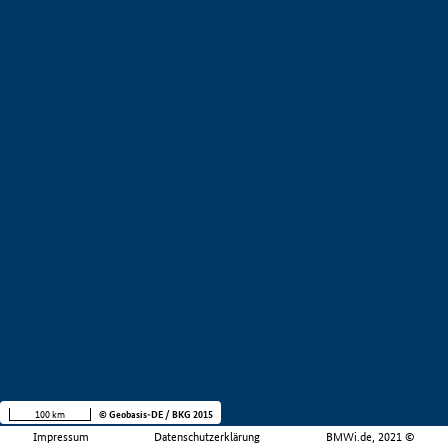
100 km
© Geobasis-DE / BKG 2015
Impressum
Datenschutzerklärung
BMWi.de, 2021 ©