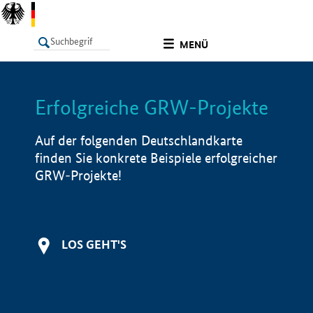
undefined
MENÜ
Erfolgreiche GRW-Projekte
LISTE
Filter
Info
Auf der folgenden Deutschlandkarte
finden Sie konkrete Beispiele erfolgreicher
GRW-Projekte!
LOS GEHT'S