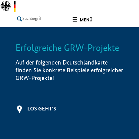
undefined
MENÜ
Erfolgreiche GRW-Projekte
LISTE
Filter
Info
Auf der folgenden Deutschlandkarte
finden Sie konkrete Beispiele erfolgreicher
GRW-Projekte!
LOS GEHT'S