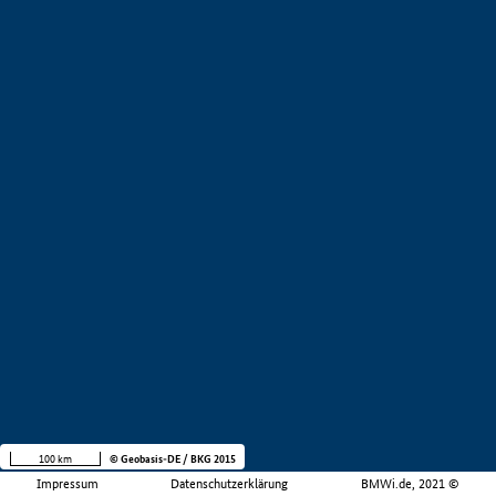
100 km
© Geobasis-DE / BKG 2015
Impressum
Datenschutzerklärung
BMWi.de, 2021 ©