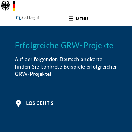
undefined
MENÜ
Erfolgreiche GRW-Projekte
LISTE
Filter
Info
Auf der folgenden Deutschlandkarte
finden Sie konkrete Beispiele erfolgreicher
GRW-Projekte!
LOS GEHT'S