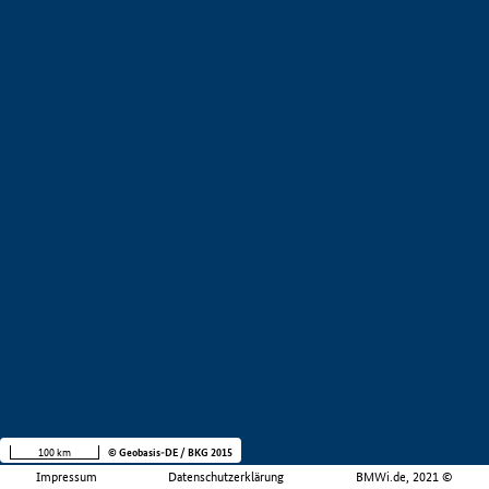
100 km
© Geobasis-DE / BKG 2015
Impressum
Datenschutzerklärung
BMWi.de, 2021 ©