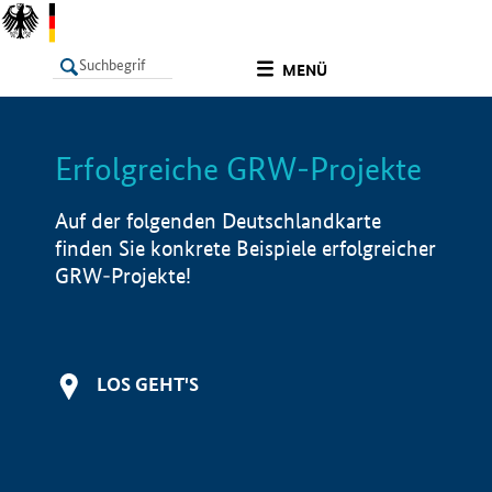
undefined
MENÜ
Erfolgreiche GRW-Projekte
LISTE
Filter
Info
Auf der folgenden Deutschlandkarte
finden Sie konkrete Beispiele erfolgreicher
GRW-Projekte!
LOS GEHT'S