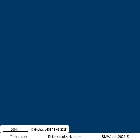
100 km
© Geobasis-DE / BKG 2015
Impressum
Datenschutzerklärung
BMWi.de, 2021 ©