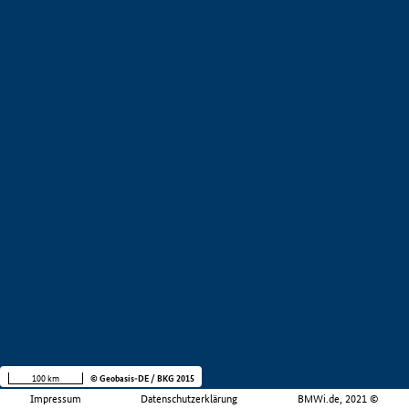
100 km
© Geobasis-DE / BKG 2015
Impressum
Datenschutzerklärung
BMWi.de, 2021 ©