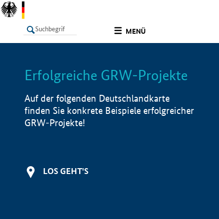
undefined
MENÜ
Erfolgreiche GRW-Projekte
LISTE
Filter
Info
Auf der folgenden Deutschlandkarte
finden Sie konkrete Beispiele erfolgreicher
GRW-Projekte!
LOS GEHT'S