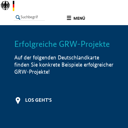
undefined
MENÜ
Erfolgreiche GRW-Projekte
LISTE
Filter
Info
Auf der folgenden Deutschlandkarte
finden Sie konkrete Beispiele erfolgreicher
GRW-Projekte!
LOS GEHT'S