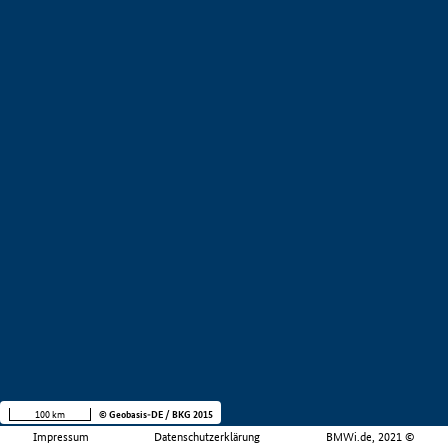
100 km
© Geobasis-DE / BKG 2015
Impressum
Datenschutzerklärung
BMWi.de, 2021 ©