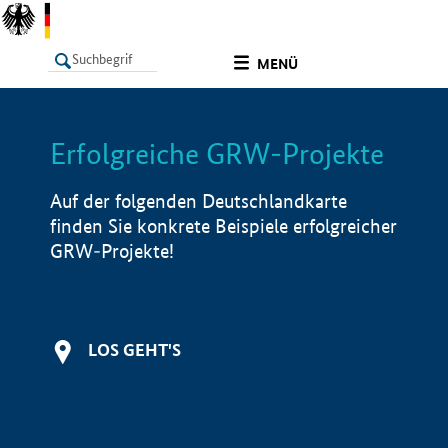
undefined
MENÜ
Erfolgreiche GRW-Projekte
LISTE
Filter
Info
Auf der folgenden Deutschlandkarte
finden Sie konkrete Beispiele erfolgreicher
GRW-Projekte!
LOS GEHT'S