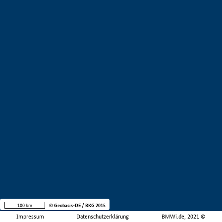
100 km
© Geobasis-DE / BKG 2015
Impressum
Datenschutzerklärung
BMWi.de, 2021 ©