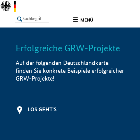
undefined
MENÜ
Erfolgreiche GRW-Projekte
LISTE
Filter
Info
Auf der folgenden Deutschlandkarte
finden Sie konkrete Beispiele erfolgreicher
GRW-Projekte!
LOS GEHT'S