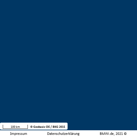
100 km
© Geobasis-DE / BKG 2015
Impressum
Datenschutzerklärung
BMWi.de, 2021 ©