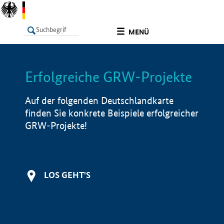
undefined
MENÜ
Erfolgreiche GRW-Projekte
LISTE
Filter
Info
Auf der folgenden Deutschlandkarte
finden Sie konkrete Beispiele erfolgreicher
GRW-Projekte!
LOS GEHT'S