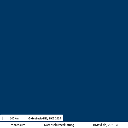
100 km
© Geobasis-DE / BKG 2015
Impressum
Datenschutzerklärung
BMWi.de, 2021 ©