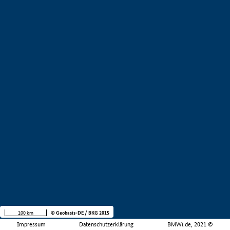
100 km
© Geobasis-DE / BKG 2015
Impressum
Datenschutzerklärung
BMWi.de, 2021 ©