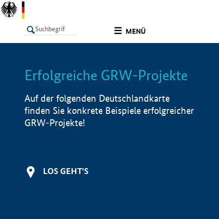
undefined
MENÜ
Erfolgreiche GRW-Projekte
LISTE
Filter
Info
Auf der folgenden Deutschlandkarte
finden Sie konkrete Beispiele erfolgreicher
GRW-Projekte!
LOS GEHT'S