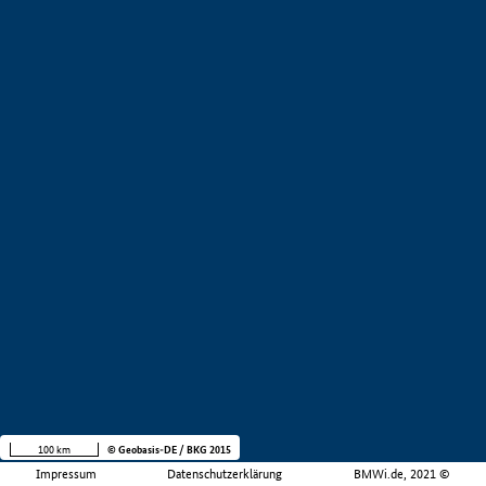
100 km
© Geobasis-DE / BKG 2015
Impressum
Datenschutzerklärung
BMWi.de, 2021 ©