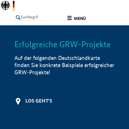
undefined
MENÜ
Erfolgreiche GRW-Projekte
LISTE
Filter
Info
Auf der folgenden Deutschlandkarte
finden Sie konkrete Beispiele erfolgreicher
GRW-Projekte!
LOS GEHT'S