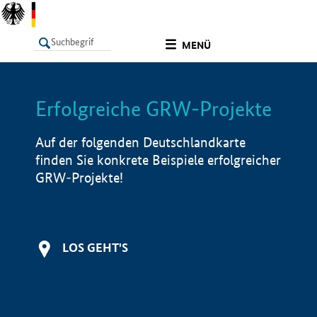
undefined
MENÜ
Erfolgreiche GRW-Projekte
LISTE
Filter
Info
Auf der folgenden Deutschlandkarte
finden Sie konkrete Beispiele erfolgreicher
GRW-Projekte!
LOS GEHT'S