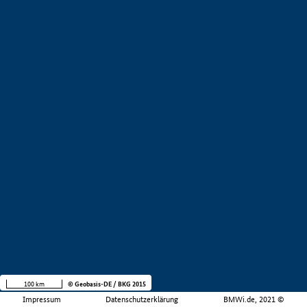
100 km
© Geobasis-DE / BKG 2015
Impressum
Datenschutzerklärung
BMWi.de, 2021 ©